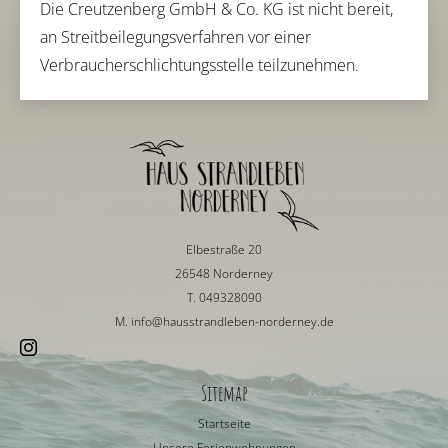
Die Creutzenberg GmbH & Co. KG ist nicht bereit,
an Streitbeilegungsverfahren vor einer
Verbraucherschlichtungsstelle teilzunehmen.
Elbestraße 20
26548 Norderney
T. 049328090
M.
info@hausstrandleben-norderney.de
Sitemap
Startseite
Unsere Ferienwohnungen