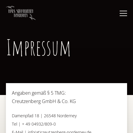
Impressum
Angaben gemäß § 5 TMG:
Creutzenberg GmbH & Co. KG
Damenpfad 18 | 26548 Norderney
Tel | + 49 04932/809-0
E-Mail | info(at)creutzenberg-norderney.de